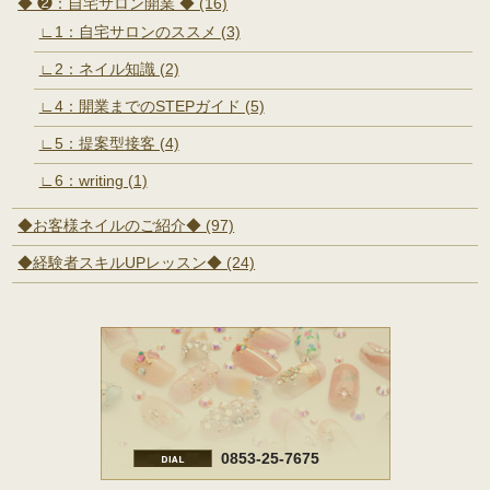
◆ ❷：自宅サロン開業 ◆ (16)
∟1：自宅サロンのススメ (3)
∟2：ネイル知識 (2)
∟4：開業までのSTEPガイド (5)
∟5：提案型接客 (4)
∟6：writing (1)
◆お客様ネイルのご紹介◆ (97)
◆経験者スキルUPレッスン◆ (24)
0853-25-7675