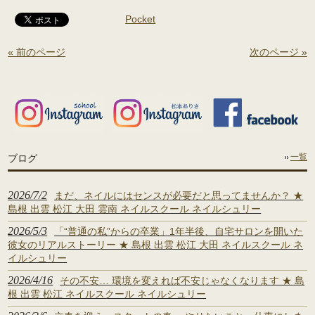
Pocket
« 前のページ
次のページ »
ブログ
一覧
2026/7/2
まだ、ネイルにはセンスが必要だと思ってませんか？ ★
島根 出雲 松江 大田 雲南 ネイルスクール ネイルシュリー
2026/5/3
「“普通の私”からの卒業」1年半後、自宅サロンを開いた
彼女のリアルストーリー ★ 島根 出雲 松江 大田 ネイルスクール ネ
イルシュリー
2026/4/16
その不安… 環境を変えれば不安じゃなくなります ★ 島
根 出雲 松江 ネイルスクール ネイルシュリー