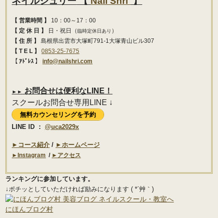
ネイルシュリー
【
Nail Shri
】
【 営業時間 】
10：00～17：00
【 定 休 日 】
日・祝日（
）
臨時定休日あり
【 住 所 】
島根県出雲市大塚町791-1大塚青山ビル307
【 T E L 】
0853-25-7675
【 ｱﾄﾞﾚｽ 】
info@nailshri.com
お問合せは便利な
LINE！
►►
スクールお問合せ専用LINE ↓
無料カウンセリングを予約
LINE ID ：
@uca2029x
►コース紹介
/
►ホームページ
►Instagram
/
►アクセス
ランキングに参加しています。
↓ポチッとしていただければ励みになります ( *´艸｀)
にほんブログ村