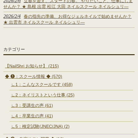
2026/2/6
立春を迎え、スタートの春。 やりたいこと、仕事にしま
せんか？ ★ 島根 出雲 松江 大田 ネイルスクール ネイルシュリ―
2026/2/4
春の指先の準備、お得なジェルネイルで始めませんか？
★ 出雲市 ネイルスクール ネイルシュリ―
カテゴリー
【NailShri お知らせ】 (215)
◆ ❶：スクール情報 ◆ (570)
∟1：こんなスクールです (458)
∟2：ネイリストという仕事 (25)
∟3：受講生の声 (61)
∟4：卒業生の声 (41)
∟5：検定試験(JNEC/JNA) (2)