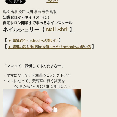
Pocket
島根 出雲 松江 大田 雲南 米子 鳥取
知識ゼロからネイリストに！
自宅サロン開業まで学べるネイルスクール
ネイルシュリー【
Nail Shri
】
【
】
► 講師紹介・schoolへの想い①
【
】
► 講師の私もNailShriを選ぶのか？schoolへの想い②
「ママって、我慢してるんだよなー」
・ママになって、化粧品を1ランク下げた
・ママになって、美容室に行く頻度を
2ヶ月から4ヶ月に1度に伸ばした・・・