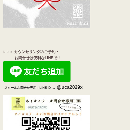
カウンセリングのご予約・
▷▷▷
お問合せは便利なLINEで！
@uca2029x
→
スクールお問合せ専用：
LINE ID