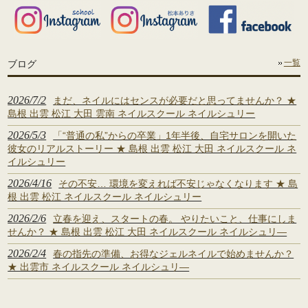
ブログ
一覧
2026/7/2
まだ、ネイルにはセンスが必要だと思ってませんか？ ★
島根 出雲 松江 大田 雲南 ネイルスクール ネイルシュリー
2026/5/3
「“普通の私”からの卒業」1年半後、自宅サロンを開いた
彼女のリアルストーリー ★ 島根 出雲 松江 大田 ネイルスクール ネ
イルシュリー
2026/4/16
その不安… 環境を変えれば不安じゃなくなります ★ 島
根 出雲 松江 ネイルスクール ネイルシュリー
2026/2/6
立春を迎え、スタートの春。 やりたいこと、仕事にしま
せんか？ ★ 島根 出雲 松江 大田 ネイルスクール ネイルシュリ―
2026/2/4
春の指先の準備、お得なジェルネイルで始めませんか？
★ 出雲市 ネイルスクール ネイルシュリ―