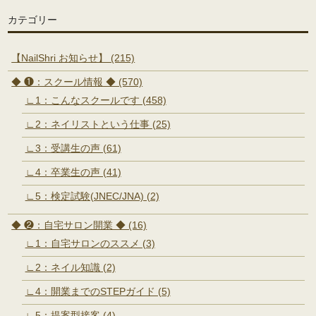
カテゴリー
【NailShri お知らせ】 (215)
◆ ❶：スクール情報 ◆ (570)
∟1：こんなスクールです (458)
∟2：ネイリストという仕事 (25)
∟3：受講生の声 (61)
∟4：卒業生の声 (41)
∟5：検定試験(JNEC/JNA) (2)
◆ ❷：自宅サロン開業 ◆ (16)
∟1：自宅サロンのススメ (3)
∟2：ネイル知識 (2)
∟4：開業までのSTEPガイド (5)
∟5：提案型接客 (4)