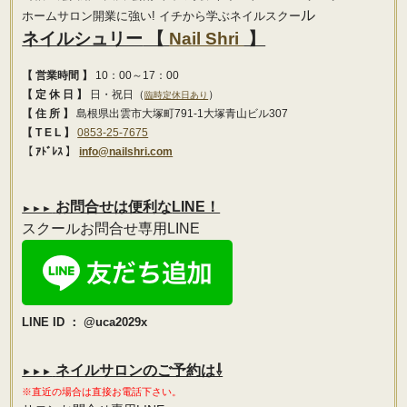
ル
ホームサロン開業に強い! イチから学ぶネイルスクー
ネイルシュリー
【
Nail Shri
】
【 営業時間 】
10：00～17：00
【 定 休 日 】
日・祝日（
）
臨時定休日あり
【 住 所 】
島根県出雲市大塚町791-1大塚青山ビル307
【 T E L 】
0853-25-7675
【 ｱﾄﾞﾚｽ 】
info@nailshri.com
お問合せは便利な
LINE！
►►►
スクールお問合せ専用LINE
LINE ID ：
@uca2029x
ネイルサロンのご予約は⇩
►►►
※直近の場合は直接お電話下さい。