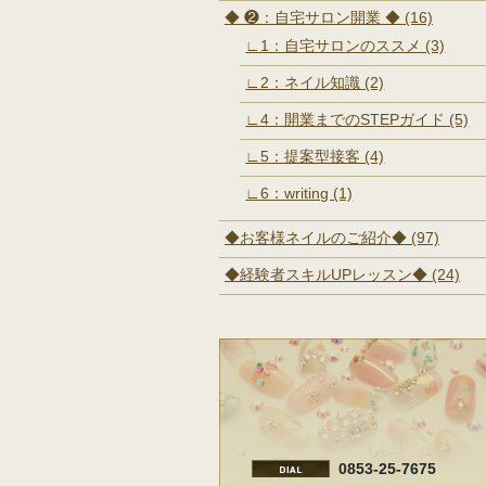
◆ ❷：自宅サロン開業 ◆ (16)
∟1：自宅サロンのススメ (3)
∟2：ネイル知識 (2)
∟4：開業までのSTEPガイド (5)
∟5：提案型接客 (4)
∟6：writing (1)
◆お客様ネイルのご紹介◆ (97)
◆経験者スキルUPレッスン◆ (24)
0853-25-7675