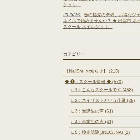
シュリ―
2026/2/4
春の指先の準備、お得なジ
ネイルで始めませんか？ ★ 出雲市 ネ
スクール ネイルシュリ―
カテゴリー
【NailShri お知らせ】 (215)
◆ ❶：スクール情報 ◆ (570)
∟1：こんなスクールです (458)
∟2：ネイリストという仕事 (25)
∟3：受講生の声 (61)
∟4：卒業生の声 (41)
∟5：検定試験(JNEC/JNA) (2)