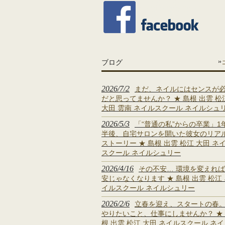
ブログ
2026/7/2
まだ、ネイルにはセンスが
だと思ってませんか？ ★ 島根 出雲 松
大田 雲南 ネイルスクール ネイルシュ
2026/5/3
「“普通の私”からの卒業」1
半後、自宅サロンを開いた彼女のリア
ストーリー ★ 島根 出雲 松江 大田 ネ
スクール ネイルシュリー
2026/4/16
その不安… 環境を変えれ
安じゃなくなります ★ 島根 出雲 松江
イルスクール ネイルシュリー
2026/2/6
立春を迎え、スタートの春
やりたいこと、仕事にしませんか？ ★
根 出雲 松江 大田 ネイルスクール ネ