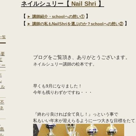
ネイルシュリー【
Nail Shri
】
【
】
► 講師紹介・schoolへの想い①
【
】
► 講師の私もNailShriを選ぶのか？schoolへの想い②
一覧
必要
ブログをご覧頂き、ありがとうございます。
江
ネイルシュリー講師の松本です。
リー
年
ル
早くも9月になりました！
イル
今年も残りわずかですね・・・
ば不
 ネ
『終わり良ければ全て良し！』っという事で
私もいい年末が迎えらるように一つ大きな目標をたて
。
 島
イル