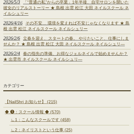
2026/5/3
「“普通の私”からの卒業」1年半後、自宅サロンを開いた
彼女のリアルストーリー ★ 島根 出雲 松江 大田 ネイルスクール ネ
イルシュリー
2026/4/16
その不安… 環境を変えれば不安じゃなくなります ★ 島
根 出雲 松江 ネイルスクール ネイルシュリー
2026/2/6
立春を迎え、スタートの春。 やりたいこと、仕事にしま
せんか？ ★ 島根 出雲 松江 大田 ネイルスクール ネイルシュリ―
2026/2/4
春の指先の準備、お得なジェルネイルで始めませんか？
★ 出雲市 ネイルスクール ネイルシュリ―
カテゴリー
【NailShri お知らせ】 (215)
◆ ❶：スクール情報 ◆ (570)
∟1：こんなスクールです (458)
∟2：ネイリストという仕事 (25)