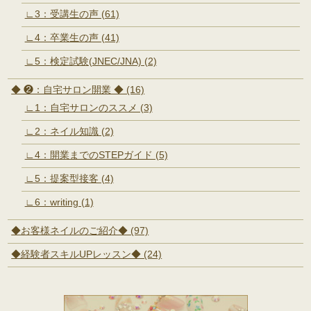
∟3：受講生の声 (61)
∟4：卒業生の声 (41)
∟5：検定試験(JNEC/JNA) (2)
◆ ❷：自宅サロン開業 ◆ (16)
∟1：自宅サロンのススメ (3)
∟2：ネイル知識 (2)
∟4：開業までのSTEPガイド (5)
∟5：提案型接客 (4)
∟6：writing (1)
◆お客様ネイルのご紹介◆ (97)
◆経験者スキルUPレッスン◆ (24)