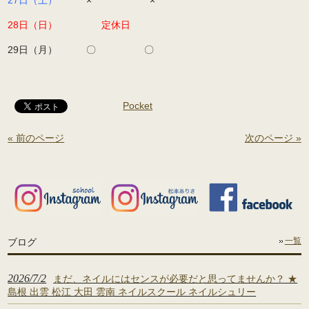
27日（土）
× ×
28日（日）
定休日
29日（月） 〇 〇
Pocket
« 前のページ
次のページ »
ブログ
一覧
2026/7/2
まだ、ネイルにはセンスが必要だと思ってませんか？ ★
島根 出雲 松江 大田 雲南 ネイルスクール ネイルシュリー